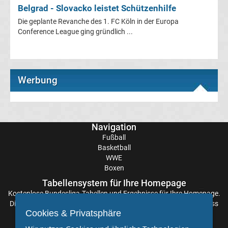
Belgrad - Slovacko leistet Schützenhilfe
La
Die geplante Revanche des 1. FC Köln in der Europa
Conference League ging gründlich ...
Liga
Serie
Werbung
A
Türk.
Navigation
Süper
Fußball
Basketball
WWE
Lig
Boxen
Tabellensystem für Ihre Homepage
Internat.
Kostenlose
Bundesliga-Tabellen
und Ergebnisse für Ihre Homepage.
Die Aktualisierung der Ergebnisse erfolgt alle paar Minuten, sodass
Fußball
Cookies & Privatsphäre
Sie stets auf dem Laufenden sind. Einfache und schnelle
Einbindung.