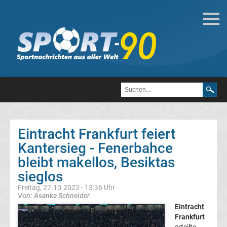
Fußball
Bundesliga
2.
Liga
Eintracht Frankfurt feiert
3.
Kantersieg - Fenerbahce
bleibt makellos, Besiktas
Liga
sieglos
Freitag, 27.10.2023 - 13:36 Uhr
DFB-
Von: Asanka Schneider
Eintracht
Pokal
Frankfurt