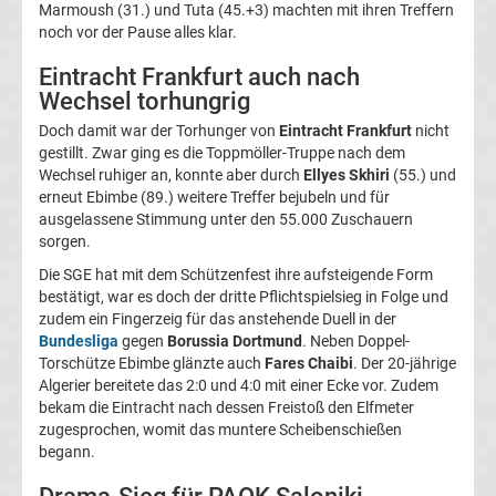
Marmoush (31.) und Tuta (45.+3) machten mit ihren Treffern
La
noch vor der Pause alles klar.
Eintracht Frankfurt auch nach
Liga
Wechsel torhungrig
Doch damit war der Torhunger von
Eintracht Frankfurt
nicht
Serie
gestillt. Zwar ging es die Toppmöller-Truppe nach dem
Wechsel ruhiger an, konnte aber durch
Ellyes Skhiri
(55.) und
A
erneut Ebimbe (89.) weitere Treffer bejubeln und für
ausgelassene Stimmung unter den 55.000 Zuschauern
sorgen.
Türk.
Die SGE hat mit dem Schützenfest ihre aufsteigende Form
bestätigt, war es doch der dritte Pflichtspielsieg in Folge und
Süper
zudem ein Fingerzeig für das anstehende Duell in der
Bundesliga
gegen
Borussia Dortmund
. Neben Doppel-
Lig
Torschütze Ebimbe glänzte auch
Fares Chaibi
. Der 20-jährige
Algerier bereitete das 2:0 und 4:0 mit einer Ecke vor. Zudem
bekam die Eintracht nach dessen Freistoß den Elfmeter
Internat.
zugesprochen, womit das muntere Scheibenschießen
begann.
Fußball