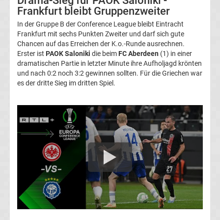
Drama-Sieg für PAOK Saloniki -
Frankfurt bleibt Gruppenzweiter
UEFA
In der Gruppe B der Conference League bleibt Eintracht
Frankfurt mit sechs Punkten Zweiter und darf sich gute
Youth
Chancen auf das Erreichen der K.o.-Runde ausrechnen.
Erster ist
PAOK Saloniki
die beim
FC Aberdeen
(1) in einer
League
dramatischen Partie in letzter Minute ihre Aufholjagd krönten
und nach 0:2 noch 3:2 gewinnen sollten. Für die Griechen war
es der dritte Sieg im dritten Spiel.
Fußball
WM
Fußball
EM
Frauenfußball
Amateurfußball