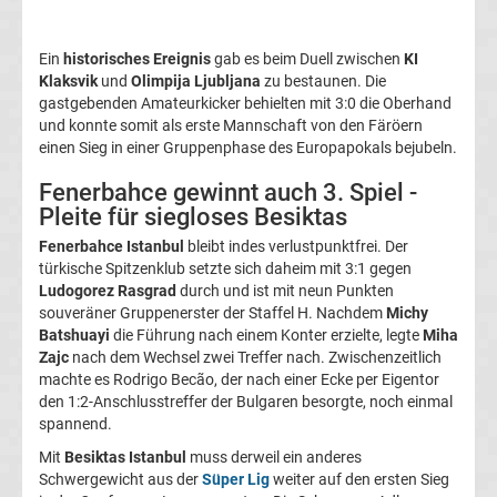
Transfergerüchte
Ein
historisches Ereignis
gab es beim Duell zwischen
KI
Klaksvik
und
Olimpija Ljubljana
zu bestaunen. Die
Transferticker
gastgebenden Amateurkicker behielten mit 3:0 die Oberhand
und konnte somit als erste Mannschaft von den Färöern
-
einen Sieg in einer Gruppenphase des Europapokals bejubeln.
Fenerbahce gewinnt auch 3. Spiel -
Meldungen
Pleite für siegloses Besiktas
Fenerbahce Istanbul
bleibt indes verlustpunktfrei. Der
vom
türkische Spitzenklub setzte sich daheim mit 3:1 gegen
Ludogorez Rasgrad
durch und ist mit neun Punkten
Transfermarkt
souveräner Gruppenerster der Staffel H. Nachdem
Michy
Batshuayi
die Führung nach einem Konter erzielte, legte
Miha
Zajc
nach dem Wechsel zwei Treffer nach. Zwischenzeitlich
Trainerentlassungen
machte es Rodrigo Becão, der nach einer Ecke per Eigentor
den 1:2-Anschlusstreffer der Bulgaren besorgte, noch einmal
Bundesliga
spannend.
Mit
Besiktas Istanbul
muss derweil ein anderes
Porträts
Schwergewicht aus der
Süper Lig
weiter auf den ersten Sieg