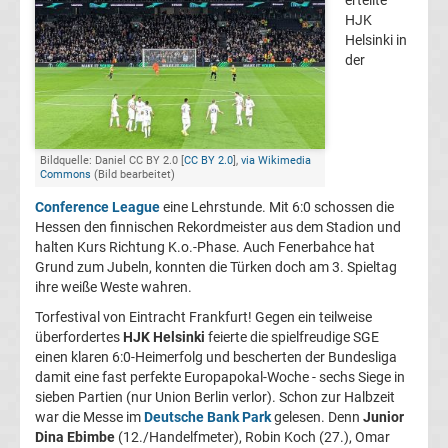
erteilte
HJK
Champions
Helsinki in
der
League
Europa
Bildquelle: Daniel CC BY 2.0 [
CC BY 2.0
],
via Wikimedia
Commons
(Bild bearbeitet)
League
Conference League
eine Lehrstunde. Mit 6:0 schossen die
Hessen den finnischen Rekordmeister aus dem Stadion und
Europa
halten Kurs Richtung K.o.-Phase. Auch Fenerbahce hat
Grund zum Jubeln, konnten die Türken doch am 3. Spieltag
Conference
ihre weiße Weste wahren.
Torfestival von Eintracht Frankfurt! Gegen ein teilweise
League
überfordertes
HJK Helsinki
feierte die spielfreudige SGE
einen klaren 6:0-Heimerfolg und bescherten der Bundesliga
Premier
damit eine fast perfekte Europapokal-Woche - sechs Siege in
sieben Partien (nur Union Berlin verlor). Schon zur Halbzeit
war die Messe im
Deutsche Bank Park
gelesen. Denn
Junior
League
Dina Ebimbe
(12./Handelfmeter), Robin Koch (27.), Omar