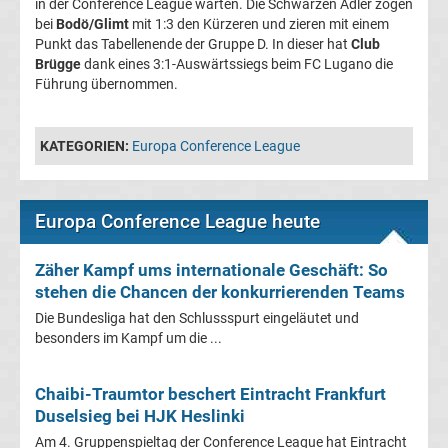
in der Conference League warten. Die Schwarzen Adler zogen
bei
Bodö/Glimt
mit 1:3 den Kürzeren und zieren mit einem
Fußballklubs
Punkt das Tabellenende der Gruppe D. In dieser hat
Club
Brügge
dank eines 3:1-Auswärtssiegs beim FC Lugano die
Fußball
Führung übernommen.
Bundesliga
KATEGORIEN:
Europa Conference League
2.
Liga
Europa Conference League heute
3.
Zäher Kampf ums internationale Geschäft: So
stehen die Chancen der konkurrierenden Teams
Liga
Die Bundesliga hat den Schlussspurt eingeläutet und
besonders im Kampf um die ...
DFB-
Chaibi-Traumtor beschert Eintracht Frankfurt
Duselsieg bei HJK Heslinki
Pokal
Am 4. Gruppenspieltag der Conference League hat Eintracht