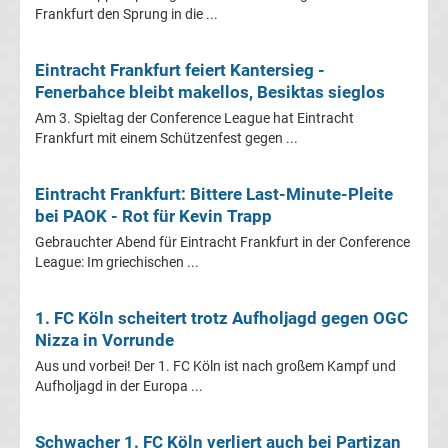
Frankfurt den Sprung in die ...
Champions
League
Eintracht Frankfurt feiert Kantersieg -
Fenerbahce bleibt makellos, Besiktas sieglos
Am 3. Spieltag der Conference League hat Eintracht
Europa
Frankfurt mit einem Schützenfest gegen ...
League
Eintracht Frankfurt: Bittere Last-Minute-Pleite
bei PAOK - Rot für Kevin Trapp
Europa
Gebrauchter Abend für Eintracht Frankfurt in der Conference
League: Im griechischen ...
Conference
League
1. FC Köln scheitert trotz Aufholjagd gegen OGC
Nizza in Vorrunde
Aus und vorbei! Der 1. FC Köln ist nach großem Kampf und
Premier
Aufholjagd in der Europa ...
League
Schwacher 1. FC Köln verliert auch bei Partizan