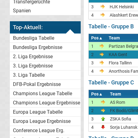
Transfergerüchte
3
HJK Helsinki
Spanien
4
Alashkert Ere
Tabelle - Gruppe B
Top-Aktuell:
Bundesliga Tabelle
Pos
▲
Team
1
Partizan Belgr
Bundesliga Ergebnisse
2
KAA Gent
2. Liga Ergebnisse
3
Flora Tallinn
3. Liga Ergebnisse
4
Anorthosis Fa
3. Liga Tabelle
Tabelle - Gruppe C
DFB-Pokal Ergebnisse
Champions League Tabelle
Pos
▲
Team
Champions League Ergebnisse
1
AS Rom
2
FK Bodö/Glim
Europa League Tabelle
3
ZSKA Sofia
Europa League Ergebnisse
4
Sorja Luhansk
Conference League Erg.