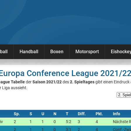
ball
Handball
Boxen
Motorsport
Eishocke
- Europa Conference League 2021/22
eague Tabelle
der
Saison 2021/22
des
2. Spieltages
gibt einen Eindruck 
r Liga aussieht.
Sp.
S
U
N
T
Diff.
Pkt.
Info
iv
2
1
1
0
5:2
3
4
Nächste R
2
1
1
0
3:1
2
4
Conf.-Zw