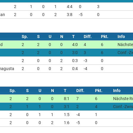
2
1
0
1
4:4
0
3
wan
2
0
0
2
3:8
-5
0
Sp.
S
U
N
T
Diff.
Pkt.
Info
ad
2
2
0
0
4:0
4
6
Nächste
2
2
0
0
3:0
3
6
Conf.-Z
2
0
0
2
0:3
-3
0
magusta
2
0
0
2
0:4
-4
0
Sp.
S
U
N
T
Diff.
Pkt.
Info
2
2
0
0
8:1
7
6
Nächste R
t
2
1
1
0
3:1
2
4
Conf.-Zwi
2
0
1
1
1:5
-4
1
2
0
0
2
1:6
-5
0