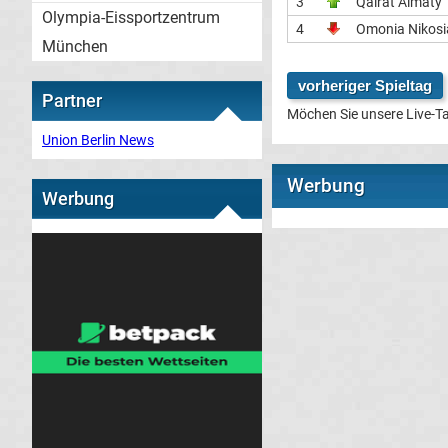
3
Qairat Almaty
Olympia-Eissportzentrum
4
Omonia Nikosi
München
vorheriger Spieltag
Partner
Möchen Sie unsere Live-Ta
Union Berlin News
Werbung
Werbung