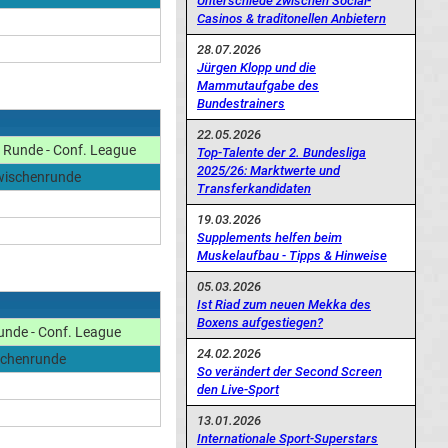
Unterschiede zwischen Social-
Casinos & traditonellen Anbietern
28.07.2026
Jürgen Klopp und die
Mammutaufgabe des
Bundestrainers
22.05.2026
 Runde - Conf. League
Top-Talente der 2. Bundesliga
2025/26: Marktwerte und
wischenrunde
Transferkandidaten
19.03.2026
Supplements helfen beim
Muskelaufbau - Tipps & Hinweise
05.03.2026
Ist Riad zum neuen Mekka des
Boxens aufgestiegen?
unde - Conf. League
24.02.2026
schenrunde
So verändert der Second Screen
den Live-Sport
13.01.2026
Internationale Sport-Superstars