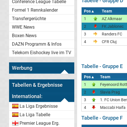
Tabelle - Gruppe D
Conference League Tabelle
Formel 1 Rennkalender
Pos
▲
Team
Transfergerüchte
1
AZ Alkmaar
2
FK Jablonec
WWE News
3
Randers FC
Boxen News
4
CFR Cluj
DAZN Programm & Infos
Telekom Eishockey live im TV
Tabelle - Gruppe E
Werbung
Pos
▲
Team
Tabellen & Ergebnisse
1
Feyenoord Rot
2
Slavia Prag
International:
3
1. FC Union Ber
La Liga Ergebnisse
4
Maccabi Haifa
La Liga Tabelle
Tabelle - Gruppe F
Premier League Erg.