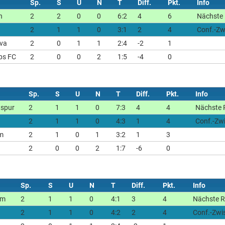
Sp.
S
U
N
T
Diff.
Pkt.
Info
n
2
2
0
0
6:2
4
6
Nächste 
2
1
1
0
3:1
2
4
Conf.-Zw
ava
2
0
1
1
2:4
-2
1
ps FC
2
0
0
2
1:5
-4
0
Sp.
S
U
N
T
Diff.
Pkt.
Info
tspur
2
1
1
0
7:3
4
4
Nächste 
2
1
1
0
4:3
1
4
Conf.-Zw
im
2
1
0
1
3:2
1
3
2
0
0
2
1:7
-6
0
Sp.
S
U
N
T
Diff.
Pkt.
Info
am
2
1
1
0
4:1
3
4
Nächste R
2
1
1
0
4:2
2
4
Conf.-Zwi