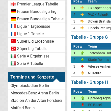
Pos
▲
Team
Premier League Tabelle
1
FC Kopenhage
Frauen Bundesliga Erg.
2
PAOK Saloniki
Frauen Bundesliga Tabelle
3
Slovan Bratisl
Ligue 1 Ergebnisse
4
Lincoln Red Im
Ligue 1 Tabelle
Tabelle - Gruppe G
Süper Lig Ergebnisse
Pos
▲
Team
Süper Lig Tabelle
1
Tottenham Ho
Serie A Ergebnisse
2
Stade Rennes
Serie A Tabelle
3
Vitesse Arnhe
4
NS Mura
Termine und Konzerte
Tabelle - Gruppe H
Olympiastadion Berlin
Pos
▲
Team
Mercedes-Benz Arena Berlin
1
Qarabag Agd
Stadion An der Alten Försterei
2
FC Basel
Maifeld Berlin