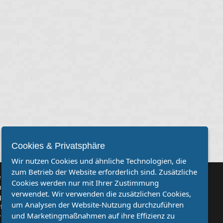
Cookies & Privatsphäre
Wir nutzen Cookies und ähnliche Technologien, die
zum Betrieb der Website erforderlich sind. Zusätzliche
rvereine
Cookies werden nur mit Ihrer Zustimmung
Sie, dass auch Ihr Verein mehr Beachtung findet? Dann sind Sie
verwendet. Wir verwenden die zusätzlichen Cookies,
genau richtig. Wir suchen Ihren Verein für eine kostenlose
um Analysen der Website-Nutzung durchzuführen
ion. Veröffentlichen Sie Ihre Spielberichte, Sportnachrichten
und Marketingmaßnahmen auf ihre Effizienz zu
ufe bei uns!