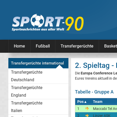
Home
Fußball
Transfergerüchte
Basket
Transfergerüchte international
2. Spieltag 
Transfergerüchte
Die
Europa Conference L
Eures Vereins aktuell in de
Deutschland
Transfergerüchte
Tabelle - Gruppe A
England
Pos
▲
Team
Transfergerüchte
1
Maccabi Tel Av
Italien
2
Linzer ASK