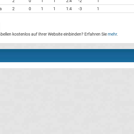
2
0
1
1
2:4
-2
1
a
2
0
1
1
1:4
-3
1
bellen kostenlos auf Ihrer Website einbinden? Erfahren Sie
mehr
.