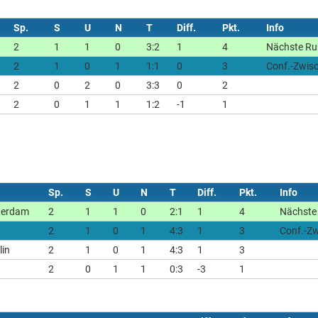
Sp.
S
U
N
T
Diff.
Pkt.
Info
2
1
1
0
3:2
1
4
Nächste Ru
2
1
0
1
1:1
0
3
Conf.-Zwis
2
0
2
0
3:3
0
2
2
0
1
1
1:2
-1
1
Sp.
S
U
N
T
Diff.
Pkt.
Info
terdam
2
1
1
0
2:1
1
4
Nächste 
2
1
0
1
4:3
1
3
Conf.-Z
lin
2
1
0
1
4:3
1
3
2
0
1
1
0:3
-3
1