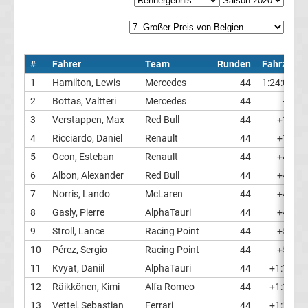
1
Weltmeister
#
Fahrer
Team
Runden
Fahrzeit
1
Hamilton, Lewis
Mercedes
44
1:24:08.7
F1
2
Bottas, Valtteri
Mercedes
44
+8.44
3
Verstappen, Max
Red Bull
44
+15.45
Live
4
Ricciardo, Daniel
Renault
44
+18.87
Ticker
5
Ocon, Esteban
Renault
44
+40.65
6
Albon, Alexander
Red Bull
44
+42.71
Formel
7
Norris, Lando
McLaren
44
+43.77
8
Gasly, Pierre
AlphaTauri
44
+47.37
1
9
Stroll, Lance
Racing Point
44
+52.60
10
Pérez, Sergio
Racing Point
44
+53.17
heute
11
Kvyat, Daniil
AlphaTauri
44
+1:10.20
12
Räikkönen, Kimi
Alfa Romeo
44
+1:11.50
Ergebnisse
13
Vettel, Sebastian
Ferrari
44
+1:12.89