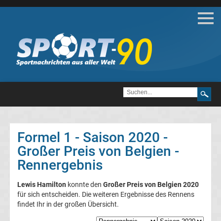
Motorsport
Formel
1
DTM
Formel 1 - Saison 2020 -
MotoGP
Großer Preis von Belgien -
Formel
Rennergebnis
1
Lewis Hamilton
konnte den
Großer Preis von Belgien 2020
Alle
für sich entscheiden. Die weiteren Ergebnisse des Rennens
findet Ihr in der großen Übersicht.
Formel