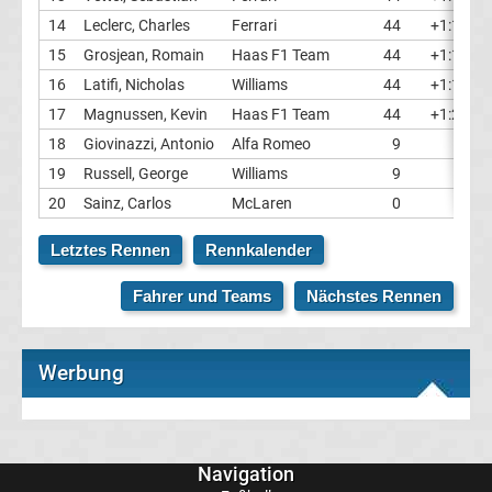
Top-
14
Leclerc, Charles
Ferrari
44
+1:14.92
Aktuell
15
Grosjean, Romain
Haas F1 Team
44
+1:16.79
Bundesliga
16
Latifi, Nicholas
Williams
44
+1:17.79
17
Magnussen, Kevin
Haas F1 Team
44
+1:25.54
Tabelle
18
Giovinazzi, Antonio
Alfa Romeo
9
19
Russell, George
Williams
9
Bundesliga
20
Sainz, Carlos
McLaren
0
Ergebnisse
Letztes Rennen
Rennkalender
Fahrer und Teams
Nächstes Rennen
2.
Liga
Werbung
Ergebnisse
3.
Navigation