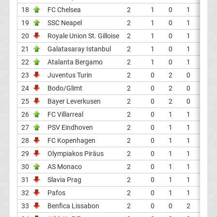
18
FC Chelsea
2
1
0
1
2:3
La
19
SSC Neapel
2
1
0
1
2:3
20
Royale Union St. Gilloise
2
1
0
1
3:5
Liga
21
Galatasaray Istanbul
2
1
0
1
2:5
Serie
22
Atalanta Bergamo
2
1
0
1
2:5
23
Juventus Turin
2
0
2
0
6:6
A
24
Bodo/Glimt
2
0
2
0
4:4
25
Bayer Leverkusen
2
0
2
0
3:3
Türk.
26
FC Villarreal
2
0
1
1
2:3
27
PSV Eindhoven
2
0
1
1
2:4
Süper
28
FC Kopenhagen
2
0
1
1
2:4
29
Olympiakos Piräus
2
0
1
1
0:2
Lig
30
AS Monaco
2
0
1
1
3:6
31
Slavia Prag
2
0
1
1
2:5
Internat.
32
Pafos
2
0
1
1
1:5
Fußball
33
Benfica Lissabon
2
0
0
2
2:4