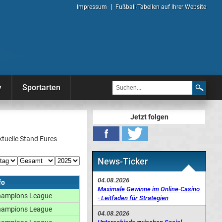
Impressum
Fußball-Tabellen auf Ihrer Website
y
Sportarten
Jetzt folgen
ktuelle Stand Eures
News-Ticker
04.08.2026
fo
Maximale Gewinne im Online-Casino
ampions League
- Leitfaden für Strategien
ampions League
04.08.2026