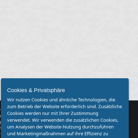
Cookies & Privatsphäre
Wir nutzen Cookies und ähnliche Technologien, die
zum Betrieb der Website erforderlich sind. Zusätzliche
rvereine
Cookies werden nur mit Ihrer Zustimmung
Sie, dass auch Ihr Verein mehr Beachtung findet? Dann sind Sie
verwendet. Wir verwenden die zusätzlichen Cookies,
genau richtig. Wir suchen Ihren Verein für eine kostenlose
um Analysen der Website-Nutzung durchzuführen
ion. Veröffentlichen Sie Ihre Spielberichte, Sportnachrichten
und Marketingmaßnahmen auf ihre Effizienz zu
ufe bei uns!