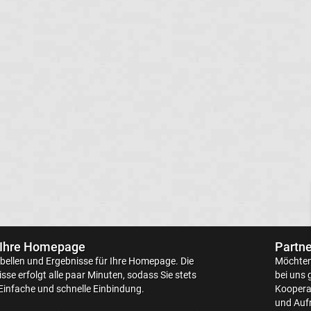
 Ihre Homepage
Partne
bellen
und Ergebnisse für Ihre Homepage. Die
Möchten 
sse erfolgt alle paar Minuten, sodass Sie stets
bei uns 
Einfache und schnelle Einbindung.
Kooperat
und Aufr