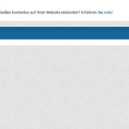
bellen kostenlos auf Ihrer Website einbinden? Erfahren Sie
mehr
.