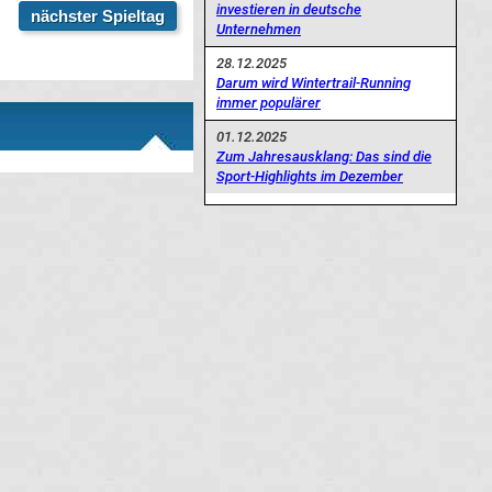
investieren in deutsche
nächster Spieltag
Unternehmen
28.12.2025
Darum wird Wintertrail-Running
immer populärer
01.12.2025
Zum Jahresausklang: Das sind die
Sport-Highlights im Dezember