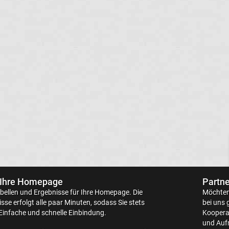
 Ihre Homepage
Partne
bellen
und Ergebnisse für Ihre Homepage. Die
Möchten 
sse erfolgt alle paar Minuten, sodass Sie stets
bei uns 
Einfache und schnelle Einbindung.
Kooperat
und Aufr