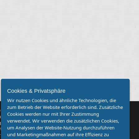
Cookies & Privatsphäre
Wir nutzen Cookies und ähnliche Technologien, die
zum Betrieb der Website erforderlich sind. Zusätzliche
rvereine
Cookies werden nur mit Ihrer Zustimmung
Sie, dass auch Ihr Verein mehr Beachtung findet? Dann sind Sie
verwendet. Wir verwenden die zusätzlichen Cookies,
genau richtig. Wir suchen Ihren Verein für eine kostenlose
um Analysen der Website-Nutzung durchzuführen
ion. Veröffentlichen Sie Ihre Spielberichte, Sportnachrichten
und Marketingmaßnahmen auf ihre Effizienz zu
ufe bei uns!