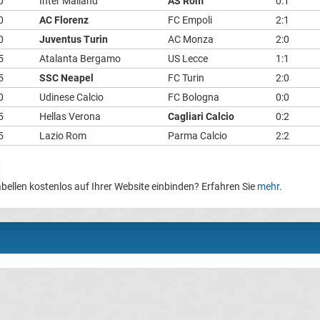
0
Inter Mailand
AS Rom
0:1
0
AC Florenz
FC Empoli
2:1
0
Juventus Turin
AC Monza
2:0
5
Atalanta Bergamo
US Lecce
1:1
5
SSC Neapel
FC Turin
2:0
0
Udinese Calcio
FC Bologna
0:0
5
Hellas Verona
Cagliari Calcio
0:2
5
Lazio Rom
Parma Calcio
2:2
bellen kostenlos auf Ihrer Website einbinden? Erfahren Sie
mehr
.