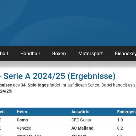
ball
Handball
Boxen
Motorsport
Eishocke
 - Serie A 2024/25 (Ergebnisse)
bnisse
des
34. Spieltages
findet Ihr auf diesen Seiten. Dabei handelt es 
024/25
!
eit
Heim
Auswärts
Endergeb
0
Como
CFC Genua
1:0
0
Venezia
AC Mailand
0:2