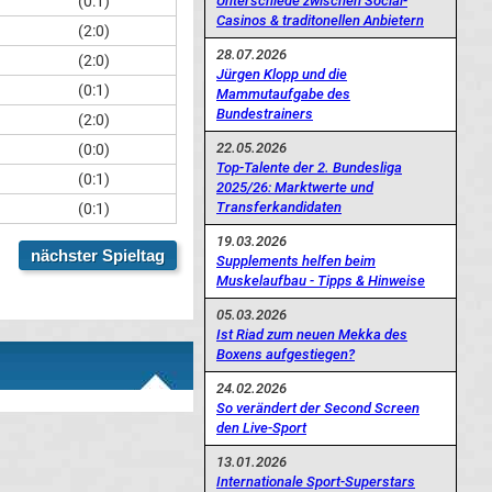
Unterschiede zwischen Social-
(0:1)
Casinos & traditonellen Anbietern
(2:0)
28.07.2026
(2:0)
Jürgen Klopp und die
(0:1)
Mammutaufgabe des
Bundestrainers
(2:0)
22.05.2026
(0:0)
Top-Talente der 2. Bundesliga
(0:1)
2025/26: Marktwerte und
Transferkandidaten
(0:1)
19.03.2026
nächster Spieltag
Supplements helfen beim
Muskelaufbau - Tipps & Hinweise
05.03.2026
Ist Riad zum neuen Mekka des
Boxens aufgestiegen?
24.02.2026
So verändert der Second Screen
den Live-Sport
13.01.2026
Internationale Sport-Superstars