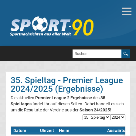
Fußball
Bundesliga
2.
Liga
35. Spieltag - Premier League
3.
2024/2025 (Ergebnisse)
Die aktuellen
Premier League 2 Ergebnisse
des
35.
Liga
Spieltages
findet Ihr auf diesen Seiten. Dabei handelt es sich
um die Resultate der Vereine aus der
Saison 24/2025
!
DFB-
Pokal
Datum
Uhrzeit
Heim
Auswärts