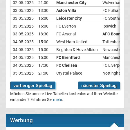
02.05.2025
21:00
Manchester City
Wolverhampto
Champions
03.05.2025
13:30
Aston Villa
FC Fulham
03.05.2025
16:00
Leicester City
FC Southampt
League
03.05.2025
16:00
FC Everton
Ipswich
03.05.2025
18:30
FC Arsenal
AFC Bournemo
Europa
04.05.2025
15:00
West Ham United
Tottenham Hot
04.05.2025
15:00
Brighton & Hove Albion
Newcastle Unit
League
04.05.2025
15:00
FC Brentford
Manchester Un
04.05.2025
17:30
FC Chelsea
FC Liverpool
Europa
05.05.2025
21:00
Crystal Palace
Nottingham Fo
Conference
vorheriger Spieltag
nächster Spieltag
Möchen Sie unsere Live-Tabellen kostenlos auf Ihrer Website
League
einbinden? Erfahren Sie
mehr
.
Premier
Werbung
League