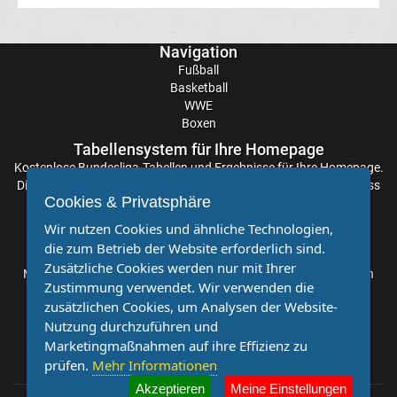
La
Navigation
Liga
Fußball
Basketball
WWE
Serie
Boxen
Tabellensystem für Ihre Homepage
A
Kostenlose
Bundesliga-Tabellen
und Ergebnisse für Ihre Homepage.
Die Aktualisierung der Ergebnisse erfolgt alle paar Minuten, sodass
Cookies & Privatsphäre
Türk.
Sie stets auf dem Laufenden sind. Einfache und schnelle
Einbindung.
Wir nutzen Cookies und ähnliche Technologien,
Süper
die zum Betrieb der Website erforderlich sind.
Partnervereine
Zusätzliche Cookies werden nur mit Ihrer
Möchten Sie, dass auch Ihr Verein mehr Beachtung findet? Dann
Zustimmung verwendet. Wir verwenden die
Lig
sind Sie bei uns genau richtig. Wir suchen Ihren Verein für eine
zusätzlichen Cookies, um Analysen der Website-
kostenlose Kooperation. Veröffentlichen Sie Ihre Spielberichte,
Nutzung durchzuführen und
Sportnachrichten und Aufrufe bei uns!
Internat.
Marketingmaßnahmen auf ihre Effizienz zu
prüfen.
Mehr Informationen
Fußball
Akzeptieren
Meine Einstellungen