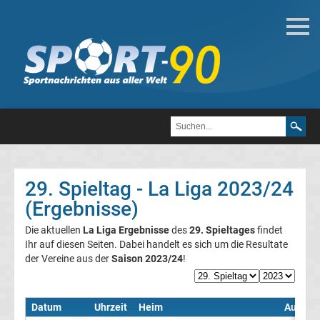
Fußball
Bundesliga
2.
Liga
29. Spieltag - La Liga 2023/24
3.
(Ergebnisse)
Die aktuellen
La Liga Ergebnisse
des
29. Spieltages
findet
Liga
Ihr auf diesen Seiten. Dabei handelt es sich um die Resultate
der Vereine aus der
Saison 2023/24
!
DFB-
Pokal
Datum
Uhrzeit
Heim
Auswär