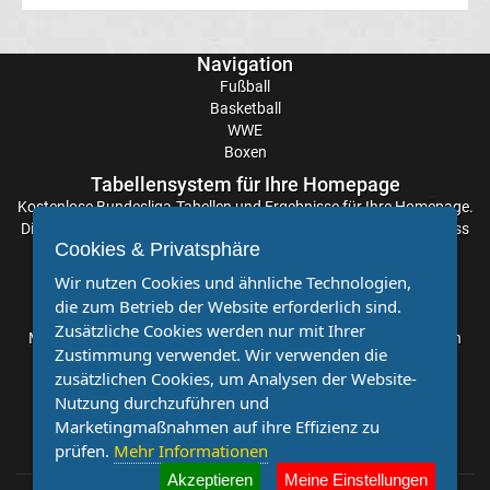
La
Navigation
Liga
Fußball
Basketball
WWE
Serie
Boxen
Tabellensystem für Ihre Homepage
A
Kostenlose
Bundesliga-Tabellen
und Ergebnisse für Ihre Homepage.
Die Aktualisierung der Ergebnisse erfolgt alle paar Minuten, sodass
Cookies & Privatsphäre
Türk.
Sie stets auf dem Laufenden sind. Einfache und schnelle
Einbindung.
Wir nutzen Cookies und ähnliche Technologien,
Süper
die zum Betrieb der Website erforderlich sind.
Partnervereine
Zusätzliche Cookies werden nur mit Ihrer
Möchten Sie, dass auch Ihr Verein mehr Beachtung findet? Dann
Zustimmung verwendet. Wir verwenden die
Lig
sind Sie bei uns genau richtig. Wir suchen Ihren Verein für eine
zusätzlichen Cookies, um Analysen der Website-
kostenlose Kooperation. Veröffentlichen Sie Ihre Spielberichte,
Nutzung durchzuführen und
Sportnachrichten und Aufrufe bei uns!
Internat.
Marketingmaßnahmen auf ihre Effizienz zu
prüfen.
Mehr Informationen
Fußball
Akzeptieren
Meine Einstellungen