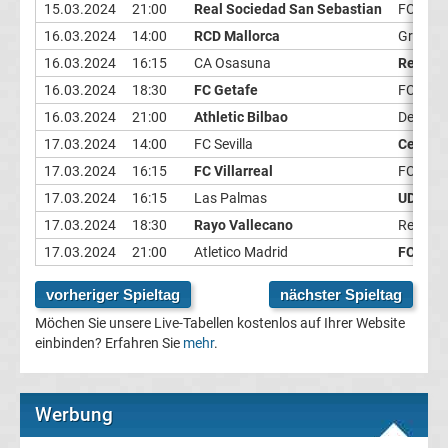
15.03.2024
21:00
Real Sociedad San Sebastian
FC Cadi
Champions
16.03.2024
14:00
RCD Mallorca
Granad
16.03.2024
16:15
CA Osasuna
Real Ma
League
16.03.2024
18:30
FC Getafe
FC Giro
16.03.2024
21:00
Athletic Bilbao
Deporti
Europa
17.03.2024
14:00
FC Sevilla
Celta V
17.03.2024
16:15
FC Villarreal
FC Vale
League
17.03.2024
16:15
Las Palmas
UD Alme
17.03.2024
18:30
Rayo Vallecano
Real Bet
Europa
17.03.2024
21:00
Atletico Madrid
FC Barc
Conference
vorheriger Spieltag
nächster Spieltag
Möchen Sie unsere Live-Tabellen kostenlos auf Ihrer Website
League
einbinden? Erfahren Sie
mehr
.
Premier
Werbung
League