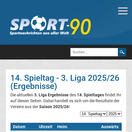
Fußball
Bundesliga
2.
Liga
14. Spieltag - 3. Liga 2025/26
3.
(Ergebnisse)
Die aktuellen
3. Liga Ergebnisse
des
14. Spieltages
findet Ihr
Liga
auf diesen Seiten. Dabei handelt es sich um die Resultate der
Vereine aus der
Saison 2025/26
!
DFB-
Pokal
Datum
Uhrzeit
Heim
Auswärts