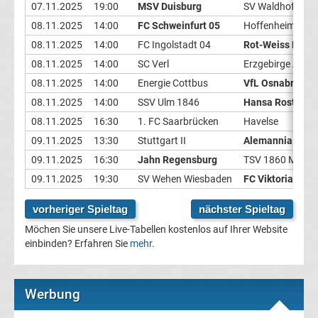
07.11.2025
19:00
MSV Duisburg
SV Waldhof Man
Champions
08.11.2025
14:00
FC Schweinfurt 05
Hoffenheim II
08.11.2025
14:00
FC Ingolstadt 04
Rot-Weiss Esse
League
08.11.2025
14:00
SC Verl
Erzgebirge Aue
08.11.2025
14:00
Energie Cottbus
VfL Osnabrück
Europa
08.11.2025
14:00
SSV Ulm 1846
Hansa Rostock
08.11.2025
16:30
1. FC Saarbrücken
Havelse
League
09.11.2025
13:30
Stuttgart II
Alemannia Aach
09.11.2025
16:30
Jahn Regensburg
TSV 1860 Münc
Europa
09.11.2025
19:30
SV Wehen Wiesbaden
FC Viktoria Köln
Conference
vorheriger Spieltag
nächster Spieltag
Möchen Sie unsere Live-Tabellen kostenlos auf Ihrer Website
League
einbinden? Erfahren Sie
mehr
.
Premier
Werbung
League