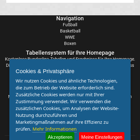
La
Navigation
Liga
Fußball
Basketball
WWE
Serie
Boxen
Tabellensystem für Ihre Homepage
A
Kostenlose
Bundesliga-Tabellen
und Ergebnisse für Ihre Homepage.
Die Aktualisierung der Ergebnisse erfolgt alle paar Minuten, sodass
Cookies & Privatsphäre
Türk.
Sie stets auf dem Laufenden sind. Einfache und schnelle
Einbindung.
Wir nutzen Cookies und ähnliche Technologien,
Süper
die zum Betrieb der Website erforderlich sind.
Partnervereine
Zusätzliche Cookies werden nur mit Ihrer
Möchten Sie, dass auch Ihr Verein mehr Beachtung findet? Dann
Zustimmung verwendet. Wir verwenden die
Lig
sind Sie bei uns genau richtig. Wir suchen Ihren Verein für eine
zusätzlichen Cookies, um Analysen der Website-
kostenlose Kooperation. Veröffentlichen Sie Ihre Spielberichte,
Nutzung durchzuführen und
Sportnachrichten und Aufrufe bei uns!
Internat.
Marketingmaßnahmen auf ihre Effizienz zu
prüfen.
Mehr Informationen
Fußball
Akzeptieren
Meine Einstellungen